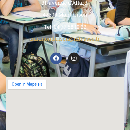
31, avenue d’Allard
42600 Montbrison
Tél. 04 77 58 19 22
mfr.montbrison@mfr.asso.fr