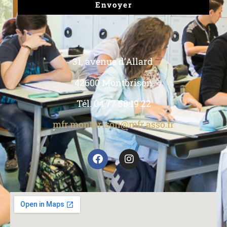
Envoyer
31, avenue d’Allard
42600 Montbrison
Tél. 04 77 58 19 22
mfr.montbrison@mfr.asso.fr