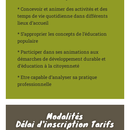
* Concevoir et animer des activités et des
temps de vie quotidienne dans différents
lieux d’accueil
* S’approprier les concepts de l’éducation
populaire
* Participer dans ses animations aux
démarches de développement durable et
d’éducation à la citoyenneté
* Etre capable d’analyser sa pratique
professionnelle
Modalités
Délai d'inscription Tarifs