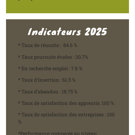
Indicateurs 2025
* Taux de réussite : 84.6 %
* Taux poursuite études : 30.7%
* En recherche emploi : 7.8 %
* Taux d’insertion : 61.5 %
* Taux d’abandon : 18.75 %
* Taux de satisfaction des apprentis :100 %
* Taux de satisfaction des entreprises : 100
%
*Performance comparée au niveau