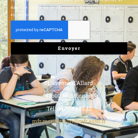
dans le cadre de la relation commerciale qui peut
en découler
Envoyer
31, avenue d’Allard
42600 Montbrison
Tél. 04 77 58 19 22
mfr.montbrison@mfr.asso.fr