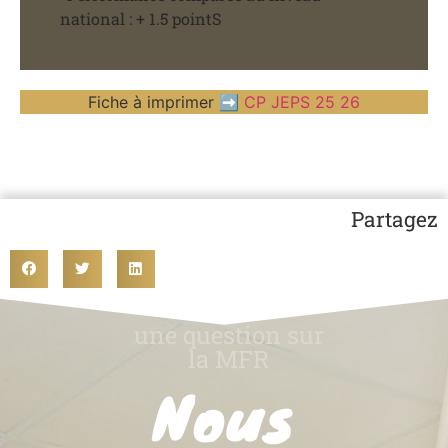
national : + 1.5 pointS
Fiche à imprimer ➡️
CP JEPS 25 26
Partagez
une question sur
la MFR
Nous