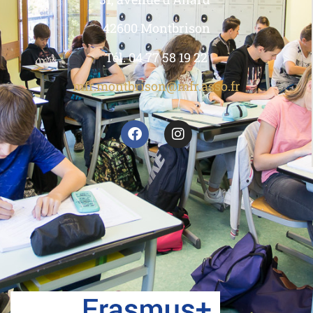
42600 Montbrison
Tél. 04 77 58 19 22
mfr.montbrison@mfr.asso.fr