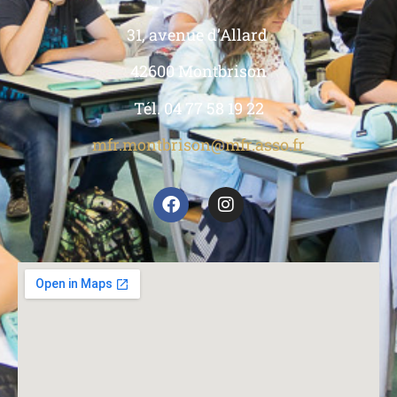
31, avenue d’Allard
42600 Montbrison
Tél. 04 77 58 19 22
mfr.montbrison@mfr.asso.fr